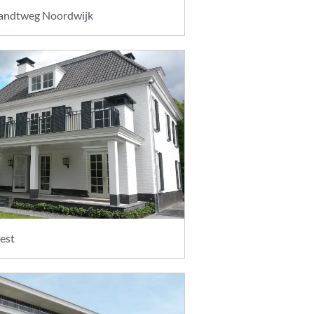
randtweg Noordwijk
eest