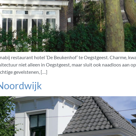
abij restaurant hotel ‘De Beukenhof’ te Oegstgeest. Charme, kwal
architectuur niet alleen in Oegstgeest, maar sluit ook naadloos a
achtige gevelstenen, […]
 Noordwijk