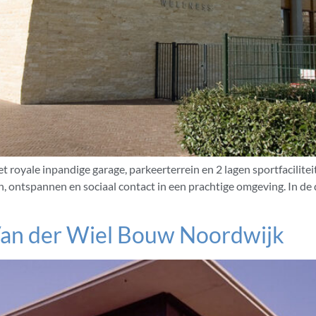
t royale inpandige garage, parkeerterrein en 2 lagen sportfacilite
en, ontspannen en sociaal contact in een prachtige omgeving. In de
Van der Wiel Bouw Noordwijk