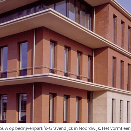
w op bedrijvenpark ’s-Gravendijck in Noordwijk. Het vormt een 