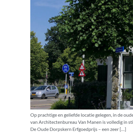
Op prachtige en geliefde locatie gelegen, in de o
van Architectenbureau Van Manen is volledig in st
De Oude Dorpskern Erfgoedprijs – een zeer […]