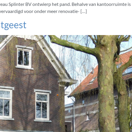
eau Splinter BV ontwierp het pand. Behalve van kantoorruimte is
ervaardigd voor onder meer renovatie- […]
tgeest