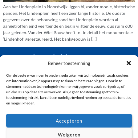
Aan het Lindenplein in Noordwijk liggen bijzonder mooie, historische
panden. Het Lindenplein heeft een zeer lange historie. De oudste
gegevens over de bebouwing rond het Lindenplein worden al
aangetroffen eind veertiende en begin vijftiende eeuw, dus ruim 600
jaar geleden. Van der Wiel Bouw heeft tot in detail het monumentale
‘Lindenhof’ gerestaureerd. Het bankgebouw is […]
van der wiel bouw
Beheer toestemming
Om de beste ervaringen te bieden, gebruiken wij technologieën zoals cookies
(071) 361 92 04
om informatie over je apparaat op te slaan en/of te raadplegen. Door in te
info@vanderwielbouw.nl
stemmen met deze technologieën kunnen wij gegevens zoals surfgedrag of
unieke ID's op deze site verwerken. Als je geen toestemming geeft of uw
’s-Gravendijckseweg 50, 2201 CZ Noordwijk
toestemming intrekt, kan dit een nadelige invloed hebben op bepaalde functies
en mogelijkheden.
ONTWIKKELING
OVER ONS
Accepteren
WONINGBOUW
PRIVACY
UTILITEITSBOUW
COOKIEBELEID
Weigeren
VERBOUW &
DISCLAIMER