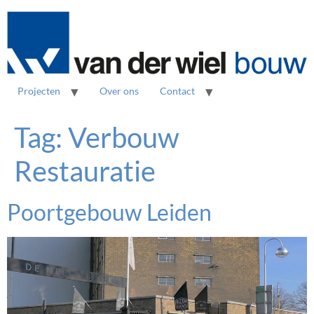
Projecten
Over ons
Contact
Tag:
Verbouw
Restauratie
Poortgebouw Leiden