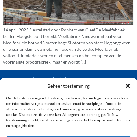
14 april 2023 Sleutelstad door Robbert van CleefDe Meelfabriek –
Leiden Hoogste punt bereikt Meelfabriek Nieuwe mijlpaal voor
Meelfabriek: bouw 45 meter hoge Silotoren van start Nog ongeveer
drie jaar en dan is de metamorfose van de Leidse Meelfabriek
voltooid. Inmiddels wonen er al mensen op het complex van de
voormalige broodfabriek, maar er wordt […]
van der wiel bouw
Beheer toestemming
Om de beste ervaringen te bieden, gebruiken wij technologieën zoals cookies
(071) 361 92 04
om informatie over je apparaat op te slaan en/of te raadplegen. Door in te
info@vanderwielbouw.nl
stemmen met deze technologieën kunnen wij gegevens zoals surfgedrag of
unieke ID's op deze site verwerken. Als je geen toestemming geeft of uw
’s-Gravendijckseweg 50, 2201 CZ Noordwijk
toestemming intrekt, kan dit een nadelige invloed hebben op bepaalde functies
en mogelijkheden.
ONTWIKKELING
OVER ONS