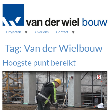
Projecten
Over ons
Contact
Tag:
Van der Wielbouw
Hoogste punt bereikt