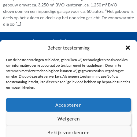
gebouw omvat ca. 3.250 m² BVO kantoren, ca. 1.250 m² BVO
showroom en een inpandige garage voor ca. 60 auto’s. “Het gebouw is
deels op het zuiden en deels op het noorden gericht. De zonnewarmte
die op […]
van der wiel bouw
Beheer toestemming
Om de beste ervaringen te bieden, gebruiken wij technologieën zoals cookies
(071) 361 92 04
om informatie over je apparaat op te slaan en/of te raadplegen. Door in te
info@vanderwielbouw.nl
stemmen met deze technologieën kunnen wij gegevens zoals surfgedrag of
unieke ID's op deze site verwerken. Als je geen toestemming geeft of uw
’s-Gravendijckseweg 50, 2201 CZ Noordwijk
toestemming intrekt, kan dit een nadelige invloed hebben op bepaalde functies
en mogelijkheden.
ONTWIKKELING
OVER ONS
Accepteren
WONINGBOUW
PRIVACY
UTILITEITSBOUW
COOKIEBELEID
Weigeren
VERBOUW &
DISCLAIMER
RESTAURATIE
Bekijk voorkeuren