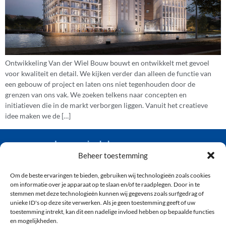
Ontwikkeling Van der Wiel Bouw bouwt en ontwikkelt met gevoel
voor kwaliteit en detail. We kijken verder dan alleen de functie van
een gebouw of project en laten ons niet tegenhouden door de
grenzen van ons vak. We zoeken telkens naar concepten en
initiatieven die in de markt verborgen liggen. Vanuit het creatieve
idee maken we de […]
van der wiel bouw
Beheer toestemming
Om de beste ervaringen te bieden, gebruiken wij technologieën zoals cookies
(071) 361 92 04
om informatie over je apparaat op te slaan en/of te raadplegen. Door in te
info@vanderwielbouw.nl
stemmen met deze technologieën kunnen wij gegevens zoals surfgedrag of
unieke ID's op deze site verwerken. Als je geen toestemming geeft of uw
’s-Gravendijckseweg 50, 2201 CZ Noordwijk
toestemming intrekt, kan dit een nadelige invloed hebben op bepaalde functies
en mogelijkheden.