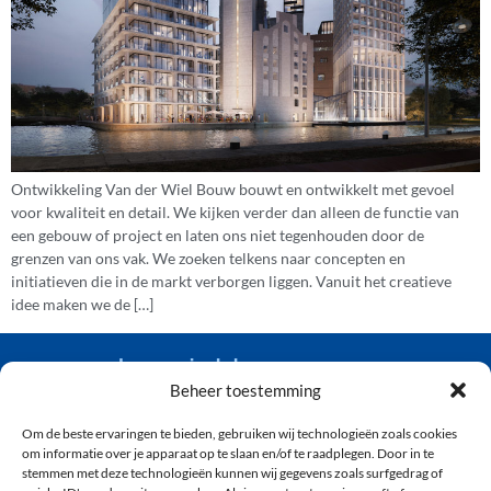
Ontwikkeling Van der Wiel Bouw bouwt en ontwikkelt met gevoel
voor kwaliteit en detail. We kijken verder dan alleen de functie van
een gebouw of project en laten ons niet tegenhouden door de
grenzen van ons vak. We zoeken telkens naar concepten en
initiatieven die in de markt verborgen liggen. Vanuit het creatieve
idee maken we de […]
van der wiel bouw
Beheer toestemming
Om de beste ervaringen te bieden, gebruiken wij technologieën zoals cookies
(071) 361 92 04
om informatie over je apparaat op te slaan en/of te raadplegen. Door in te
info@vanderwielbouw.nl
stemmen met deze technologieën kunnen wij gegevens zoals surfgedrag of