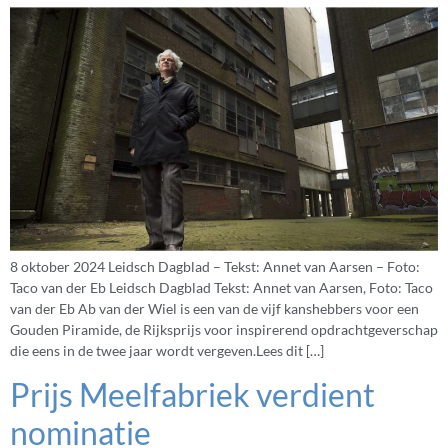
8 oktober 2024 Leidsch Dagblad – Tekst: Annet van Aarsen – Foto:
Taco van der Eb Leidsch Dagblad Tekst: Annet van Aarsen, Foto: Taco
van der Eb Ab van der Wiel is een van de vijf kanshebbers voor een
Gouden Piramide, de Rijksprijs voor inspirerend opdrachtgeverschap
die eens in de twee jaar wordt vergeven.Lees dit […]
Prijs Meelfabriek verdient
nominatie