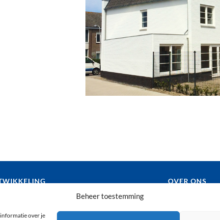
TWIKKELING
OVER ONS
NINGBOUW
PRIVACY
Beheer toestemming
LITEITSBOUW
COOKIEBELEI
informatie over je