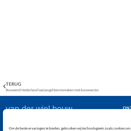
TERUG
Bouwend Nederland laat jeugd kennismaken met bouwsector
van der wiel bouw
ON
WO
(071) 361 92 04
UTI
info@vanderwielbouw.nl
Om de beste ervaringen te bieden, gebruiken wij technologieën zoals cookies om 