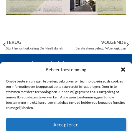
TERUG
VOLGENDE
Start herontwikkeling De Meelfabriek
Eerste steen gelegd Woelwijklaan
van der wiel bouw
Beheer toestemming
Om de beste ervaringen te bieden, gebruiken wij technologieën zoals cookies
(071) 361 92 04
om informatie over je apparaat op te slaan en/of te raadplegen. Door in te
info@vanderwielbouw.nl
stemmen met deze technologieën kunnen wij gegevens zoals surfgedrag of
unieke ID's op deze site verwerken. Als je geen toestemming geeft of uw
’s-Gravendijckseweg 50, 2201 CZ Noordwijk
toestemming intrekt, kan dit een nadelige invloed hebben op bepaalde functies
en mogelijkheden.
ONTWIKKELING
OVER ONS
Accepteren
WONINGBOUW
PRIVACY