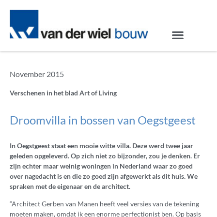
November 2015
Verschenen in het blad Art of Living
Droomvilla in bossen van Oegstgeest
In Oegstgeest staat een mooie witte villa. Deze werd twee jaar
geleden opgeleverd. Op zich niet zo bijzonder, zou je denken. Er
zijn echter maar weinig woningen in Nederland waar zo goed
over nagedacht is en die zo goed zijn afgewerkt als dit huis. We
spraken met de eigenaar en de architect.
“Architect Gerben van Manen heeft veel versies van de tekening
moeten maken, omdat ik een enorme perfectionist ben. Op basis