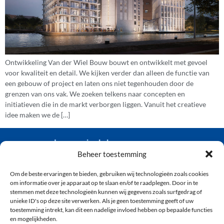
Ontwikkeling Van der Wiel Bouw bouwt en ontwikkelt met gevoel
voor kwaliteit en detail. We kijken verder dan alleen de functie van
een gebouw of project en laten ons niet tegenhouden door de
grenzen van ons vak. We zoeken telkens naar concepten en
initiatieven die in de markt verborgen liggen. Vanuit het creatieve
idee maken we de […]
van der wiel bouw
Beheer toestemming
Om de beste ervaringen te bieden, gebruiken wij technologieën zoals cookies
(071) 361 92 04
om informatie over je apparaat op te slaan en/of te raadplegen. Door in te
info@vanderwielbouw.nl
stemmen met deze technologieën kunnen wij gegevens zoals surfgedrag of
unieke ID's op deze site verwerken. Als je geen toestemming geeft of uw
’s-Gravendijckseweg 50, 2201 CZ Noordwijk
toestemming intrekt, kan dit een nadelige invloed hebben op bepaalde functies
en mogelijkheden.